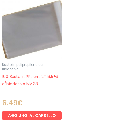
Buste in polipropilene con
Biadesivo
100 Buste in PPL cm.12×16,5+3
c/biadesivo My 38
6.49
€
AGGIUNGI AL CARRELLO