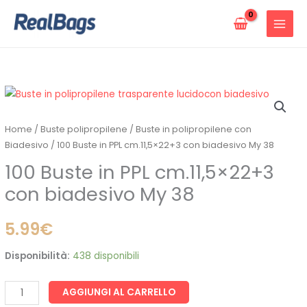
Vai
al
contenuto
100
Buste
in
Home
/
Buste polipropilene
/
Buste in polipropilene con
PPL
Biadesivo
/ 100 Buste in PPL cm.11,5×22+3 con biadesivo My 38
cm.11,5x22+3
100 Buste in PPL cm.11,5×22+3
con
con biadesivo My 38
biadesivo
My
5.99
€
38
quantità
Disponibilità:
438 disponibili
AGGIUNGI AL CARRELLO