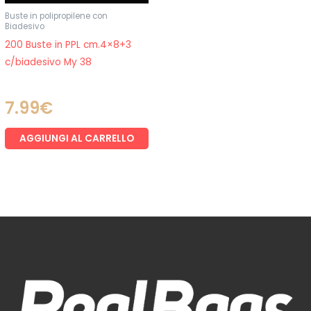
Buste in polipropilene con
Biadesivo
200 Buste in PPL cm.4×8+3
c/biadesivo My 38
7.99
€
AGGIUNGI AL CARRELLO