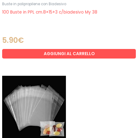
Buste in polipropilene con Biadesivo
100 Buste in PPL cm.8×15+3 c/biadesivo My 38
5.90
€
AGGIUNGI AL CARRELLO