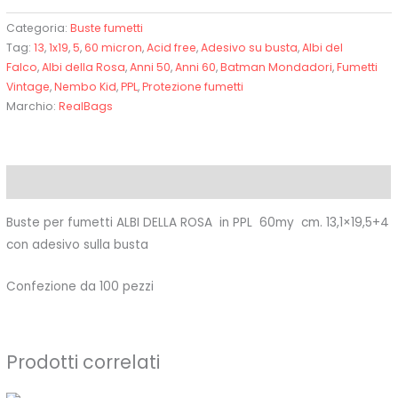
Categoria:
Buste fumetti
Tag:
13
,
1x19
,
5
,
60 micron
,
Acid free
,
Adesivo su busta
,
Albi del
Falco
,
Albi della Rosa
,
Anni 50
,
Anni 60
,
Batman Mondadori
,
Fumetti
Vintage
,
Nembo Kid
,
PPL
,
Protezione fumetti
Marchio:
RealBags
Descrizione
Buste per fumetti ALBI DELLA ROSA in PPL 60my cm. 13,1×19,5+4
con adesivo sulla busta
Confezione da 100 pezzi
Prodotti correlati