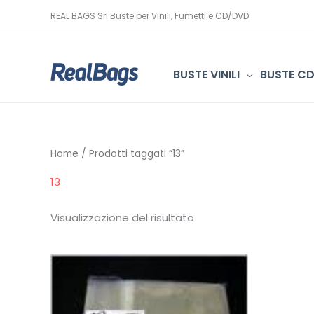
Vai
REAL BAGS Srl Buste per Vinili, Fumetti e CD/DVD
al
contenuto
BUSTE VINILI
BUSTE C
Home
/ Prodotti taggati “13”
13
Visualizzazione del risultato