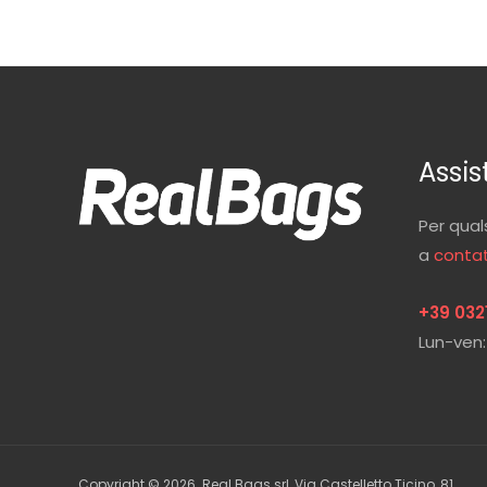
Assis
Per qual
a
contat
+39 032
Lun-ven:
Copyright © 2026 Real Bags srl, Via Castelletto Ticino, 81