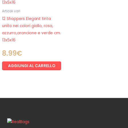
Articoli vari
12 Shoppers Elegant tinta
unita nei colori giallo, rosa,
azzurro,arancione e verde cm.
13x5x16
8.99
€
AGGIUNGI AL CARRELLO