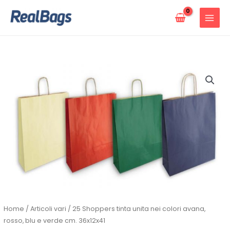
Vai
al
contenuto
25
Shoppers
tinta
unita
nei
colori
avana,
rosso,
blu
e
verde
Home
/
Articoli vari
/ 25 Shoppers tinta unita nei colori avana,
cm.
rosso, blu e verde cm. 36x12x41
36x12x41