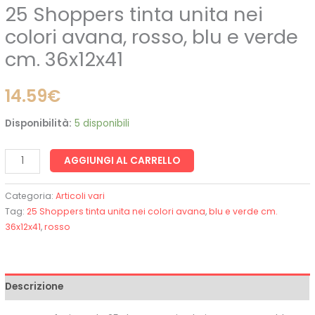
25 Shoppers tinta unita nei
quantità
colori avana, rosso, blu e verde
cm. 36x12x41
14.59
€
Disponibilità:
5 disponibili
AGGIUNGI AL CARRELLO
Categoria:
Articoli vari
Tag:
25 Shoppers tinta unita nei colori avana
,
blu e verde cm.
36x12x41
,
rosso
Descrizione