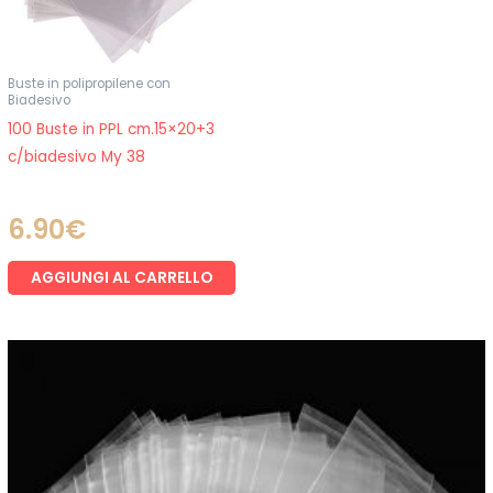
Buste in polipropilene con
Biadesivo
100 Buste in PPL cm.15×20+3
c/biadesivo My 38
6.90
€
AGGIUNGI AL CARRELLO