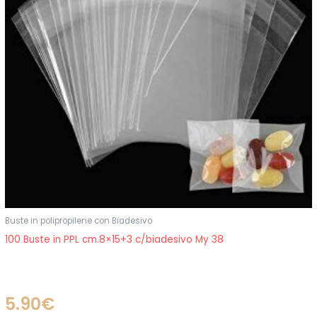
Buste in polipropilene con Biadesivo
100 Buste in PPL cm.8×15+3 c/biadesivo My 38
5.90
€