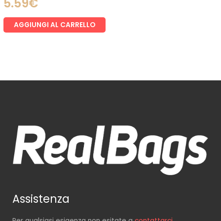
5.59
€
AGGIUNGI AL CARRELLO
Assistenza
Per qualsiasi esigenza non esitate a
contattarci