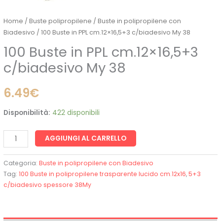
Home
/
Buste polipropilene
/
Buste in polipropilene con
Biadesivo
/ 100 Buste in PPL cm.12×16,5+3 c/biadesivo My 38
100 Buste in PPL cm.12×16,5+3
c/biadesivo My 38
6.49
€
Disponibilità:
422 disponibili
AGGIUNGI AL CARRELLO
Categoria:
Buste in polipropilene con Biadesivo
Tag:
100 Buste in polipropilene trasparente lucido cm.12x16
,
5+3
c/biadesivo spessore 38My