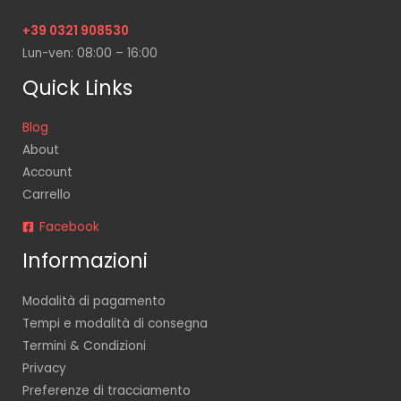
+39 0321 908530
Lun-ven: 08:00 – 16:00
Quick Links
Blog
About
Account
Carrello
Facebook
Informazioni
Modalità di pagamento
Tempi e modalità di consegna
Termini & Condizioni
Privacy
Preferenze di tracciamento