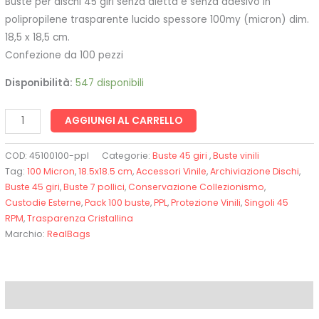
Buste per dischi 45 giri senza aletta e senza adesivo in
polipropilene trasparente lucido spessore 100my (micron) dim.
18,5 x 18,5 cm.
Confezione da 100 pezzi
Disponibilità:
547 disponibili
AGGIUNGI AL CARRELLO
COD:
45100100-ppl
Categorie:
Buste 45 giri
,
Buste vinili
Tag:
100 Micron
,
18.5x18.5 cm
,
Accessori Vinile
,
Archiviazione Dischi
,
Buste 45 giri
,
Buste 7 pollici
,
Conservazione Collezionismo
,
Custodie Esterne
,
Pack 100 buste
,
PPL
,
Protezione Vinili
,
Singoli 45
RPM
,
Trasparenza Cristallina
Marchio:
RealBags
Descrizione