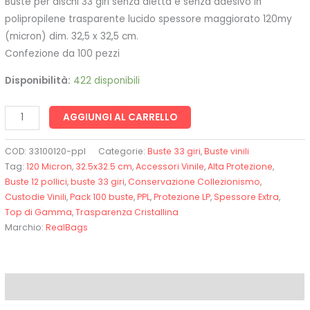
Buste per dischi 33 giri senza aletta e senza adesivo in
polipropilene trasparente lucido spessore maggiorato 120my
(micron) dim. 32,5 x 32,5 cm.
Confezione da 100 pezzi
Disponibilità:
422 disponibili
AGGIUNGI AL CARRELLO
COD:
33100120-ppl
Categorie:
Buste 33 giri
,
Buste vinili
Tag:
120 Micron
,
32.5x32.5 cm
,
Accessori Vinile
,
Alta Protezione
,
Buste 12 pollici
,
buste 33 giri
,
Conservazione Collezionismo
,
Custodie Vinili
,
Pack 100 buste
,
PPL
,
Protezione LP
,
Spessore Extra
,
Top di Gamma
,
Trasparenza Cristallina
Marchio:
RealBags
Descrizione