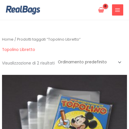
Vai
al
contenuto
Home
/ Prodotti taggati “Topolino Libretto”
Topolino Libretto
Visualizzazione di 2 risultati