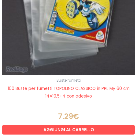
Buste fumetti
100 Buste per fumetti TOPOLINO CLASSICO in PPL My 60 cm
14×19,5+4 con adesivo
7.29
€
AGGIUNGI AL CARRELLO