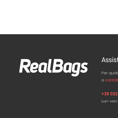
Assis
Per qual
a
contat
+39 032
Lun-ven: