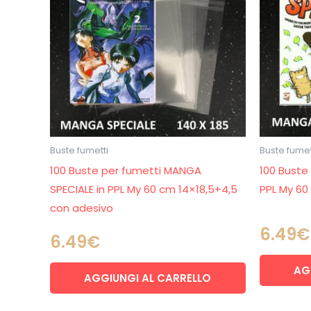
Buste fumetti
Buste fumet
100 Buste per fumetti MANGA
100 Buste
SPECIALE in PPL My 60 cm 14×18,5+4,5
PPL My 60
con adesivo
6.49
€
6.49
€
AG
AGGIUNGI AL CARRELLO