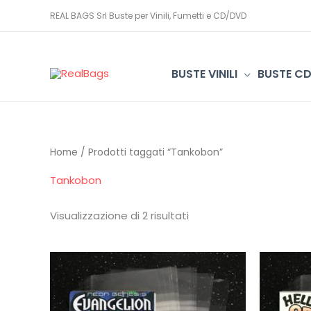
Vai
REAL BAGS Srl Buste per Vinili, Fumetti e CD/DVD
al
contenuto
BUSTE VINILI
BUSTE C
Home
/ Prodotti taggati “Tankobon”
Tankobon
Visualizzazione di 2 risultati