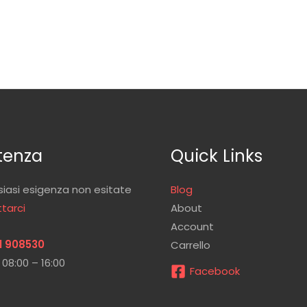
tenza
Quick Links
siasi esigenza non esitate
Blog
tarci
About
Account
1 908530
Carrello
 08:00 – 16:00
Facebook