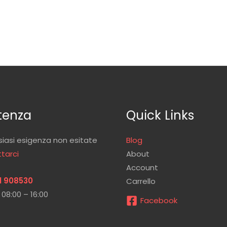
tenza
Quick Links
siasi esigenza non esitate
Blog
tarci
About
Account
1 908530
Carrello
 08:00 – 16:00
Facebook