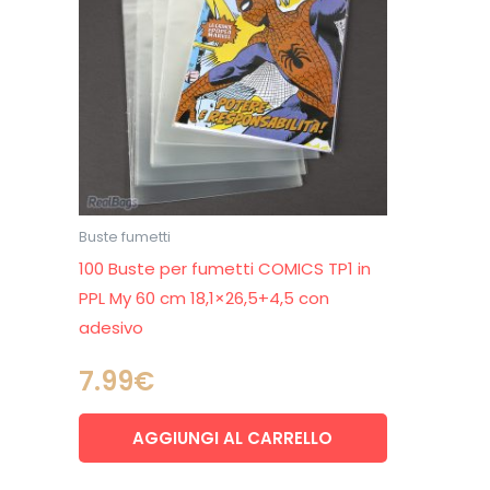
Buste fumetti
100 Buste per fumetti COMICS TP1 in
PPL My 60 cm 18,1×26,5+4,5 con
adesivo
7.99
€
AGGIUNGI AL CARRELLO