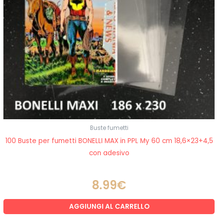
Buste fumetti
100 Buste per fumetti BONELLI MAX in PPL My 60 cm 18,6×23+4,5
con adesivo
8.99
€
AGGIUNGI AL CARRELLO