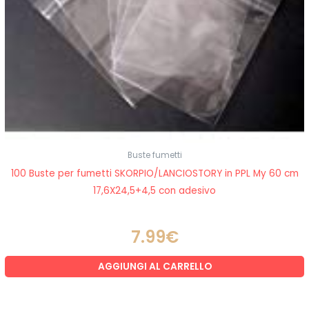
Buste fumetti
100 Buste per fumetti SKORPIO/LANCIOSTORY in PPL My 60 cm
17,6X24,5+4,5 con adesivo
7.99
€
AGGIUNGI AL CARRELLO