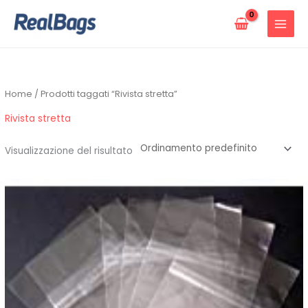
Vai
al
contenuto
Home
/ Prodotti taggati “Rivista stretta”
Rivista stretta
Visualizzazione del risultato