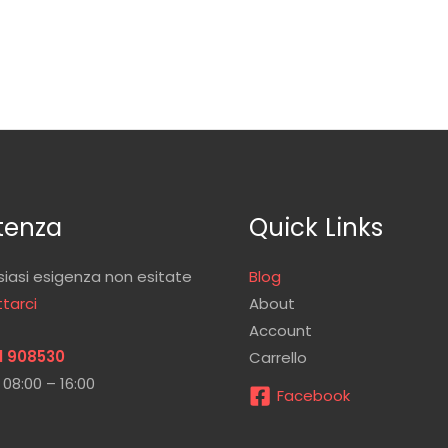
tenza
Quick Links
siasi esigenza non esitate
Blog
tarci
About
Account
1 908530
Carrello
 08:00 – 16:00
Facebook