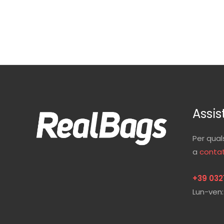
Assis
Per qual
a
contat
+39 032
Lun-ven: