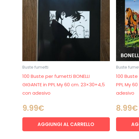
Buste fumetti
Buste fumet
100 Buste per fumetti BONELLI
100 Buste
GIGANTE in PPL My 60 cm. 23×30+4,5
PPL My 60
con adesivo
adesivo
9.99
€
8.99
€
AGGIUNGI AL CARRELLO
AG