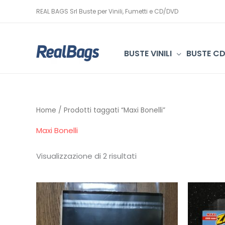
Vai
REAL BAGS Srl Buste per Vinili, Fumetti e CD/DVD
al
contenuto
BUSTE VINILI
BUSTE C
Home
/ Prodotti taggati “Maxi Bonelli”
Maxi Bonelli
Visualizzazione di 2 risultati