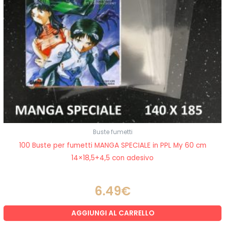
Buste fumetti
100 Buste per fumetti MANGA SPECIALE in PPL My 60 cm
14×18,5+4,5 con adesivo
6.49
€
AGGIUNGI AL CARRELLO