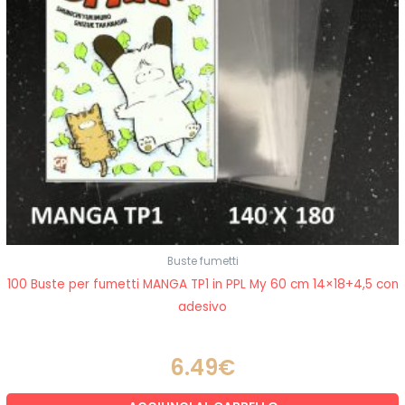
Buste fumetti
100 Buste per fumetti MANGA TP1 in PPL My 60 cm 14×18+4,5 con
adesivo
6.49
€