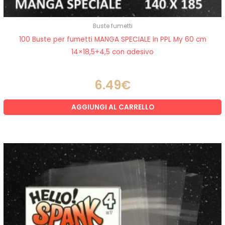
Buste fumetti
100 Buste per fumetti MANGA SPECIALE in PPL My 60 cm
14×18,5+4,5 con adesivo
6.49
€
AGGIUNGI AL CARRELLO