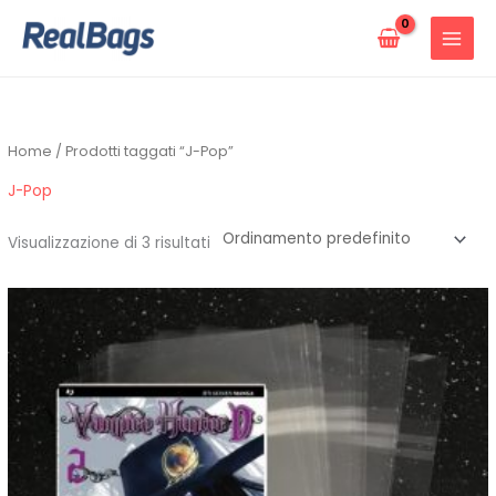
Vai
al
contenuto
Home
/ Prodotti taggati “J-Pop”
J-Pop
Visualizzazione di 3 risultati