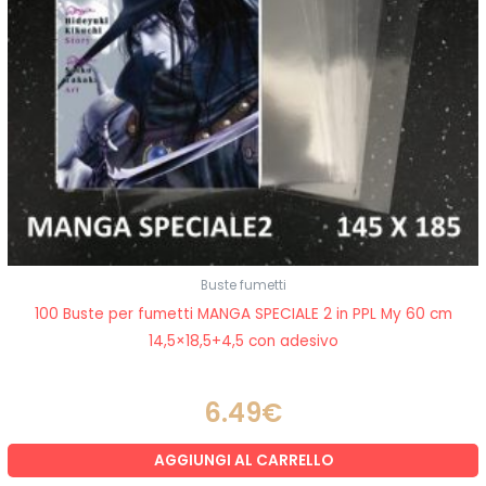
Buste fumetti
100 Buste per fumetti MANGA SPECIALE 2 in PPL My 60 cm
14,5×18,5+4,5 con adesivo
6.49
€
AGGIUNGI AL CARRELLO