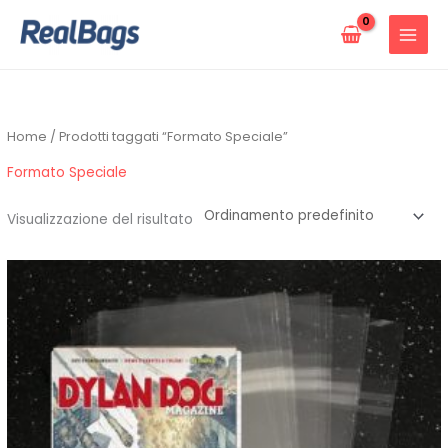
Vai
al
contenuto
Home
/ Prodotti taggati “Formato Speciale”
Formato Speciale
Visualizzazione del risultato