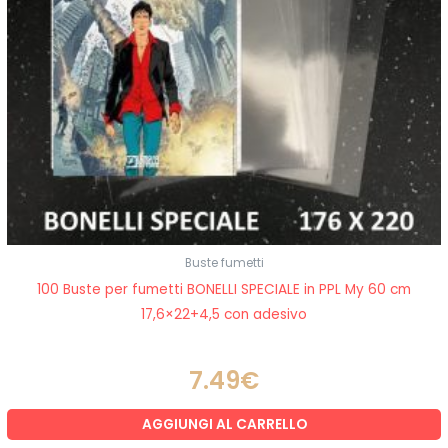
Buste fumetti
100 Buste per fumetti BONELLI SPECIALE in PPL My 60 cm
17,6×22+4,5 con adesivo
7.49
€
AGGIUNGI AL CARRELLO