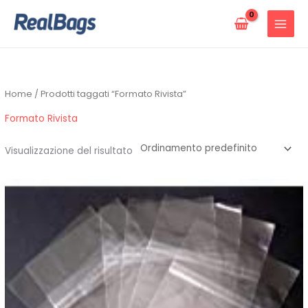
Vai
al
contenuto
Home
/ Prodotti taggati “Formato Rivista”
Formato Rivista
Visualizzazione del risultato