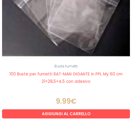
Buste fumetti
100 Buste per fumetti RAT-MAN GIGANTE in PPL My 60 cm
21×28,5+4,5 con adesivo
9.99
€
AGGIUNGI AL CARRELLO