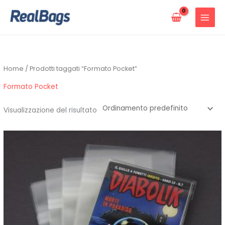
Vai
al
contenuto
Home
/ Prodotti taggati “Formato Pocket”
Formato Pocket
Visualizzazione del risultato