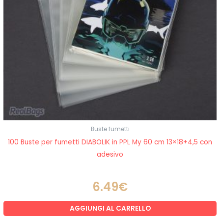
Buste fumetti
100 Buste per fumetti DIABOLIK in PPL My 60 cm 13×18+4,5 con
adesivo
6.49
€
AGGIUNGI AL CARRELLO