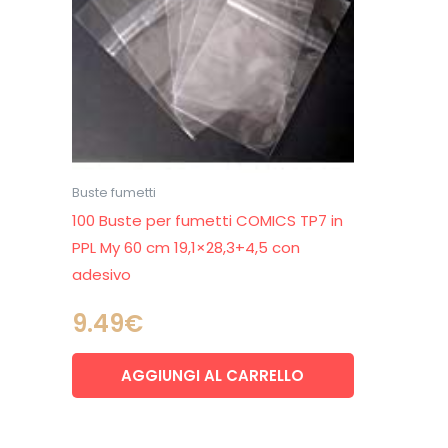
Buste fumetti
100 Buste per fumetti COMICS TP7 in
PPL My 60 cm 19,1×28,3+4,5 con
adesivo
9.49
€
AGGIUNGI AL CARRELLO