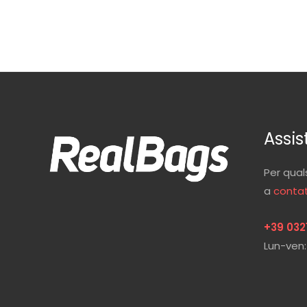
Assis
Per qual
a
contat
+39 032
Lun-ven: