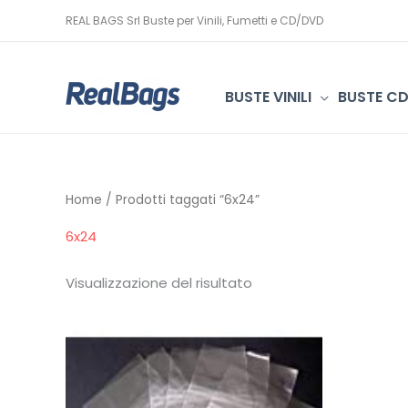
Vai
REAL BAGS Srl Buste per Vinili, Fumetti e CD/DVD
al
contenuto
BUSTE VINILI
BUSTE C
Home
/ Prodotti taggati “6x24”
6x24
Visualizzazione del risultato