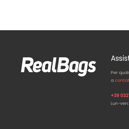
Assis
Per qual
a
contat
+39 032
Lun-ven: