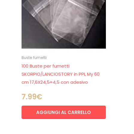
Buste fumetti
100 Buste per fumetti
SKORPIO/LANCIOSTORY in PPL My 60
cm 17,6X24,5+4,5 con adesivo
7.99
€
AGGIUNGI AL CARRELLO