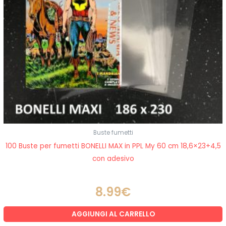
Buste fumetti
100 Buste per fumetti BONELLI MAX in PPL My 60 cm 18,6×23+4,5
con adesivo
8.99
€
AGGIUNGI AL CARRELLO