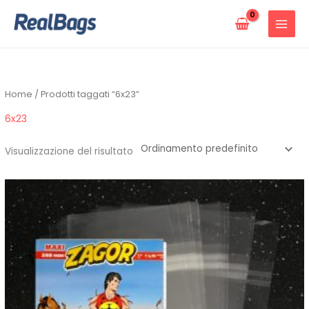
Vai
al
contenuto
Home
/ Prodotti taggati “6x23”
6x23
Visualizzazione del risultato