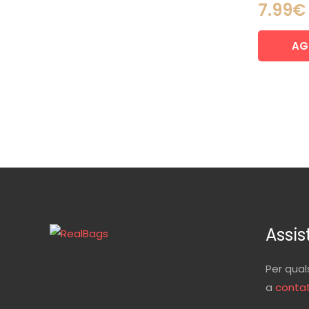
7.99
€
AG
Assis
Per qual
a
contat