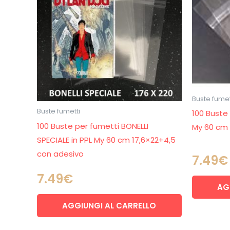
Buste fumet
Buste fumetti
100 Buste 
100 Buste per fumetti BONELLI
My 60 cm 
SPECIALE in PPL My 60 cm 17,6×22+4,5
con adesivo
7.49
€
7.49
€
AG
AGGIUNGI AL CARRELLO