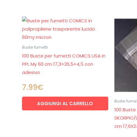
Buste fumetti
100 Buste per fumetti COMICS USA in
PPL My 60 cm 17,3×26,5+4,5 con
adesivo
7.99
€
Buste fumet
AGGIUNGI AL CARRELLO
100 Buste
SKORPIO/L
cm 17,6X2