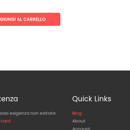
GIUNGI AL CARRELLO
tenza
Quick Links
siasi esigenza non esitate
Blog
tarci
About
Account