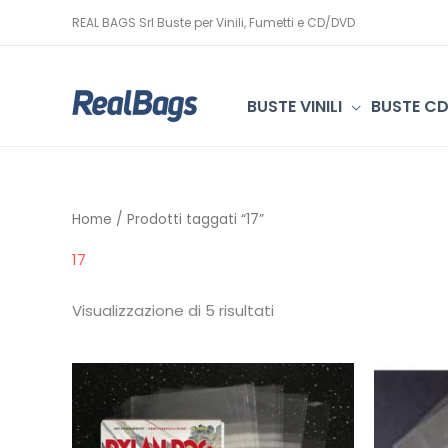
Vai
REAL BAGS Srl Buste per Vinili, Fumetti e CD/DVD
al
contenuto
BUSTE VINILI
BUSTE C
Home
/ Prodotti taggati “17”
17
Visualizzazione di 5 risultati